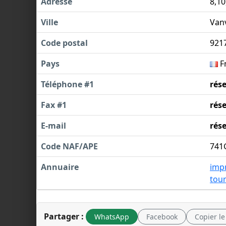
Adresse
8,1
Ville
Van
Code postal
921
Pays
F
Téléphone #1
rés
Fax #1
rés
E-mail
rés
Code NAF/APE
741
Annuaire
imp
tou
Partager :
WhatsApp
Facebook
Copier le