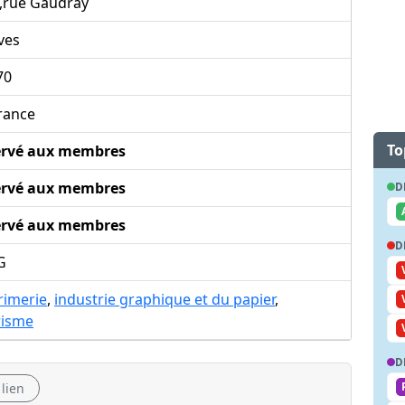
0,rue Gaudray
ves
70
rance
To
ervé aux membres
ervé aux membres
D
ervé aux membres
D
G
rimerie
,
industrie graphique et du papier
,
risme
D
 lien