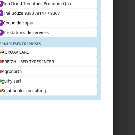
Sun Dried Tomatoes Premium Qua
P
Thé Bouze 9380 /8147 / 9367
P
Coque de cajou
P
Prestations de services
P
ERNIERES
ENTREPRISES
AGROAV SARL
BREIZH USED TYRES INTER
Agronorth
guihy sarl
Solutionplusconsulting