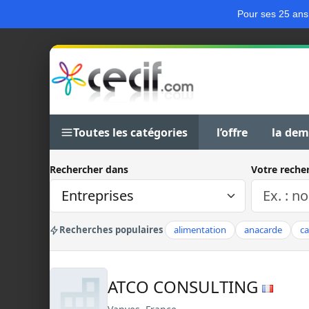
Pour ses 25 ans
Toutes les catégories
l’offre
la de
Rechercher dans
Votre reche
Recherches populaires
alimentation
anacarde
c
ATCO CONSULTING