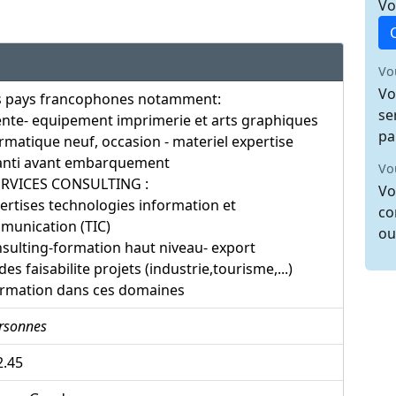
Vo
Vo
Vo
s pays francophones notamment:
se
ente- equipement imprimerie et arts graphiques
pa
rmatique neuf, occasion - materiel expertise
anti avant embarquement
Vo
ERVICES CONSULTING :
Vo
ertises technologies information et
co
munication (TIC)
ou
sulting-formation haut niveau- export
des faisabilite projets (industrie,tourisme,...)
ormation dans ces domaines
rsonnes
2.45