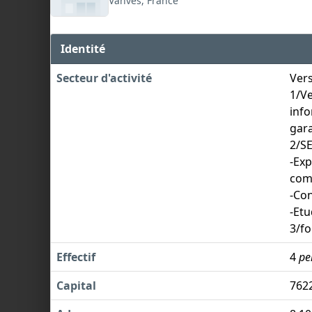
Vanves, France
Identité
Secteur d'activité
Ver
1/V
info
gar
2/S
-Exp
com
-Con
-Etu
3/f
Effectif
4
pe
Capital
762