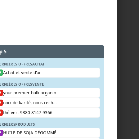
p 5
ERNIÈRES OFFRES
ACHAT
Achat et vente d'or
A
ERNIÈRES OFFRES
VENTE
your premier bulk argan o...
V
noix de karité, nous rech...
V
thé vert 9380 8147 9366
V
ERNIERS
PRODUITS
HUILE DE SOJA DÉGOMMÉ
P