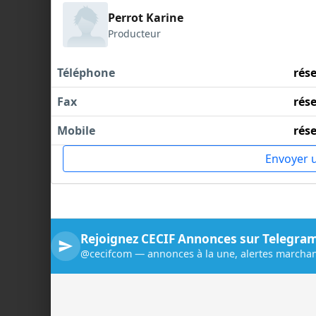
Perrot Karine
Producteur
Téléphone
rés
Fax
rés
Mobile
rés
Envoyer 
Rejoignez CECIF Annonces sur Telegra
@cecifcom — annonces à la une, alertes marchan