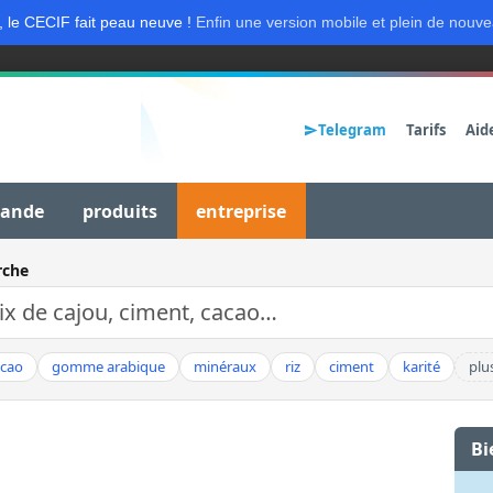
, le CECIF fait peau neuve !
Enfin une version mobile et plein de nouve
Telegram
Tarifs
Aid
mande
produits
entreprise
rche
acao
gomme arabique
minéraux
riz
ciment
karité
plu
Bi