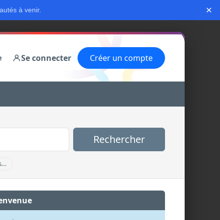
×
autés à venir.
Se connecter
Créer un compte
e
Rechercher
s…
envenue